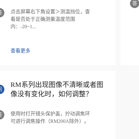
答
点击屏幕右下角设置＞测温挡位，查
答
看是否处于正确测量温度范围
内：-20~1...
查看更多
RM系列出现图像不清晰或者图
问
像没有变化时，如何调整？
使用时打开镜头保护盖，拧动调焦环
答
可进行调焦操作（RM200A除外）。