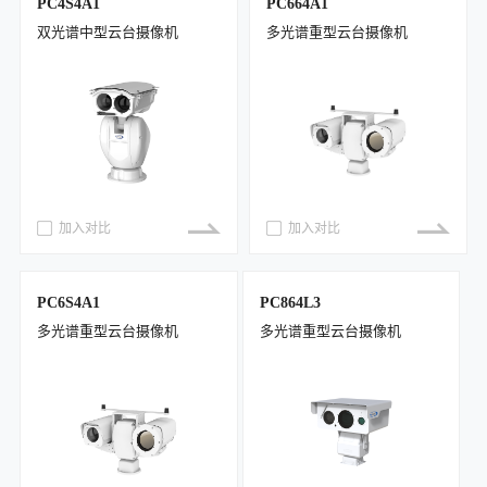
PC4S4A1
PC664A1
双光谱中型云台摄像机
多光谱重型云台摄像机
加入对比
加入对比
PC6S4A1
PC864L3
多光谱重型云台摄像机
多光谱重型云台摄像机