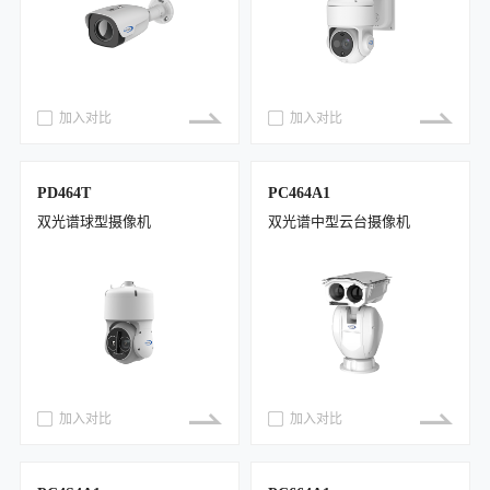
加入对比
加入对比
PD464T
PC464A1
双光谱球型摄像机
双光谱中型云台摄像机
加入对比
加入对比