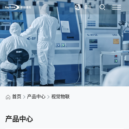
语言
首页
产品中心
视觉物联
产品中心