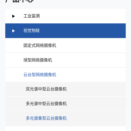
工业监测
视觉物联
固定式网络摄像机
球型网络摄像机
云台型网络摄像机
双光谱中型云台摄像机
多光谱中型云台摄像机
多光谱重型云台摄像机