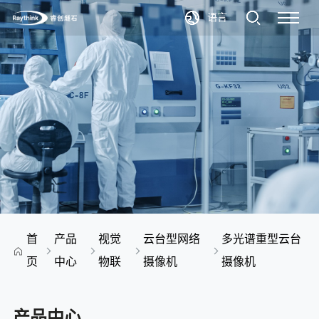
语言
首
产品
视觉
云台型网络
多光谱重型云台
页
中心
物联
摄像机
摄像机
产品中心