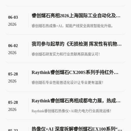
睿创燧石亮相2026上海国际工业自动化及机器人展！
06-03
2026
睿创燧石热成像+AI，赋能产线安全高效智能化升级。
我司参与起草的《无损检测 挥发性有机物（VOCs）泄漏光学气体成像检测方法》国标发布
06-02
2026
睿创燧石研发实力和行业贡献再获高度认可！
Raythink睿创燧石CX200S系列手持红外热像仪荣获2026国际CMF最佳CMF设计奖！
05-28
2026
睿创燧石专业性能普适化设计让专业更有温度！
Raythink睿创燧石亮相成都电力展，热成像+AI赋能电力运维全程全网全场景!
05-28
2026
Raythink睿创燧石热像仪+AI助力电力行业高效运维！
热像仪+AI 深度拆解睿创燧石EX100系列“领先密码”
05-22