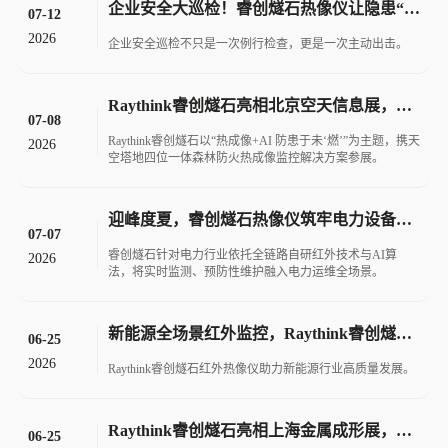
企业安全大巡检！睿创燧石热像仪让隐患“看得见”！
07-12
2026
企业安全巡检不只是一次例行检查，更是一次主动出击。
Raythink睿创燧石亮相北京空天信息展，热成像+AI防患于未“燃”
07-08
Raythink睿创燧石以“热成像+AI 防患于未‘燃’”为主题，携天
2026
空塔地四位一体森林防火热成像监控解决方案参展。
迎峰度夏，睿创燧石热像仪筑牢电力设备温度防线！
07-07
睿创燧石针对电力行业依托全链路自研红外技术与AI算
2026
法，将实时监测、预防性维护融入电力运维全场景。
新能源全场景红外监控，Raythink睿创燧石这些硬核神器请收好！
06-25
2026
Raythink睿创燧石红外热像仪助力新能源行业高质量发展。
Raythink睿创燧石亮相上海金属成形展，全矩阵热像仪赋能智感生产新高度！
06-25