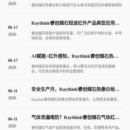
2026
睿创燧石热像仪助力锻造行业从单点测温迈向多维智能感知
Raythink睿创燧石短波红外产品典型应用场景
06-17
睿创燧石短波产品矩阵丰富，可广泛应用于材料分选、半导
2026
体检测、生物科研等场景。
AI赋能+红外感知，Raythink睿创燧石热像仪智能监测钢包温度变化
06-17
睿创燧石在线测温热像仪，将AI算法与红外监测深度融
2026
合，可实现对钢包内衬的全面感知
安全生产月，Raythink睿创燧石热像仪给隐患“照个明”！
06-11
2026
Raythink睿创燧石热像仪照出异常温升，让隐患无处藏身。
气体泄漏难防？Raythink睿创燧石气体红外热像仪为石油化工安全加码
06-11
2026
睿创燧石气体产品家族涵盖手持、在线、防爆等系列产品。