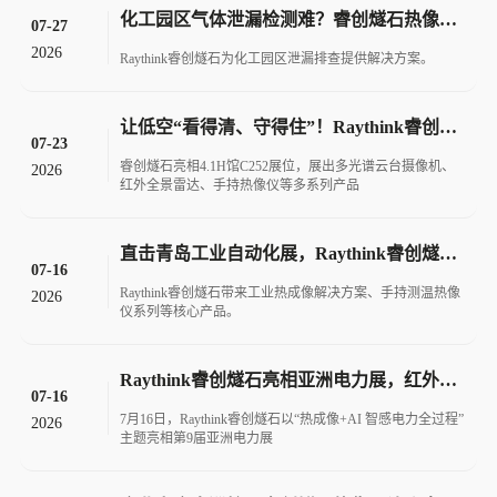
化工园区气体泄漏检测难？睿创燧石热像仪+AI智守隐形防线
07-27
2026
Raythink睿创燧石为化工园区泄漏排查提供解决方案。
让低空“看得清、守得住”！Raythink睿创燧石亮相上海低空经济展
07-23
睿创燧石亮相4.1H馆C252展位，展出多光谱云台摄像机、
2026
红外全景雷达、手持热像仪等多系列产品
直击青岛工业自动化展，Raythink睿创燧石以智能感知护航工业新升级
07-16
Raythink睿创燧石带来工业热成像解决方案、手持测温热像
2026
仪系列等核心产品。
Raythink睿创燧石亮相亚洲电力展，红外热像仪+AI智感电力全过程
07-16
7月16日，Raythink睿创燧石以“热成像+AI 智感电力全过程”
2026
主题亮相第9届亚洲电力展