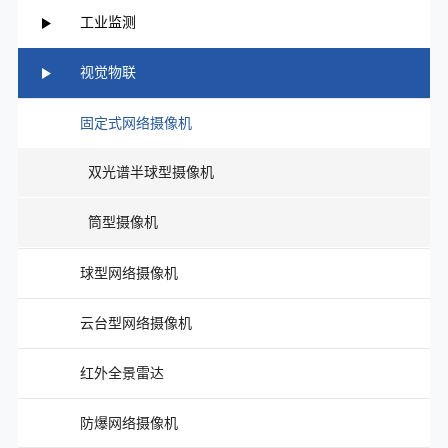
工业监测
视觉物联
固定式网络摄像机
双光谱半球型摄像机
筒型摄像机
球型网络摄像机
云台型网络摄像机
红外全景雷达
防爆网络摄像机